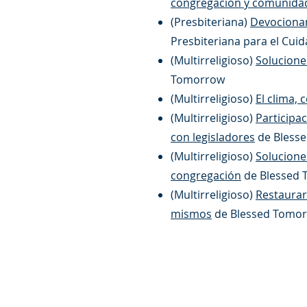
congregación y comunid
(Presbiteriana)
Devociona
Presbiteriana para el Cuid
(Multirreligioso)
Solucione
Tomorrow
(Multirreligioso)
El clima, 
(Multirreligioso)
Participa
con legisladores
de Bless
(Multirreligioso)
Solucione
congregación
de Blessed
(Multirreligioso)
Restaurar
mismos
de Blessed Tomo