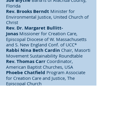
Sue Blythe
Baha'is of Alachua County,
Florida
Rev. Brooks Berndt
Minister for
Environmental Justice, United Church of
Christ
Rev. Dr. Margaret Bullitt-
Jonas
Missioner for Creation Care,
Episcopal Diocese of W. Massachusetts
and S. New England Conf. of UCC*
Rabbi Nina Beth Cardin
Chair, Masorti
Movement Sustainability Roundtable
Rev. Thomas Carr
Coordinator,
American Baptist Churches, USA
Phoebe Chatfield
Program Associate
for Creation Care and Justice, The
Episcopal Church
Stephanie Cooper
Acting
Communications Specialists, Alliance of
Baptists
Avery Davis La
mb
Co-Executive
Director, Creation Justice Ministries
Robert Desmarais Sullivan
Lay
Leader, Ministry for Earth of First
Unitarian Universalist Church of New
Orleans