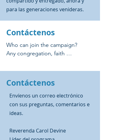
compartido y entregado, ahora y
para las generaciones venideras.
Contáctenos
Who can join the campaign?

Any congregation, faith 
organization, denomination, clergy 
person, or person of faith. 

Contáctenos
Are there costs associated with 
this campaign?

Envíenos un correo electrónico
Participation in this campaign is 
con sus preguntas, comentarios e
free. All trainings, webinars, and 
ideas.
resources are free. The first 1000 
banners for congregations and 
Reverenda Carol Devine
their postage are free in the 
Líder del programa